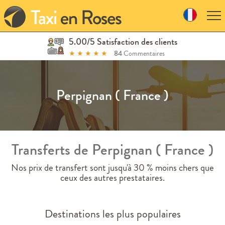
Skip
to
navigation
Skip
5.00/5 Satisfaction des clients
to
★
★
★
★
★
84
Commentaires
content
Perpignan ( France )
Transferts de Perpignan ( France )
Nos prix de transfert sont jusqu'à 30 % moins chers que
ceux des autres prestataires.
Destinations les plus populaires