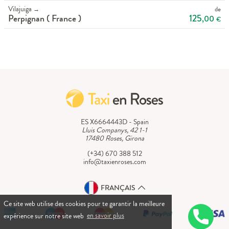
Vilajuiga
de
→
125
Perpignan ( France )
,00
€
ES X6664443D - Spain
Lluis Companys, 42 1-1
17480 Roses, Girona
(+34) 670 388 512
info@taxienroses.com
FRANÇAIS
Ce site web utilise des cookies pour te garantir la meilleure
expérience sur notre site web
en savoir plus