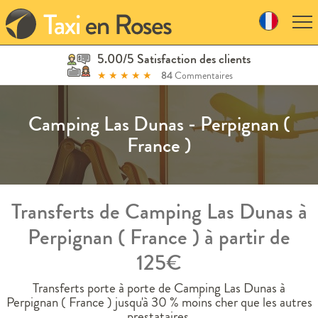
Skip
to
navigation
Skip
5.00/5 Satisfaction des clients
to
★
★
★
★
★
84
Commentaires
content
Camping Las Dunas - Perpignan (
France )
Transferts de Camping Las Dunas à
Perpignan ( France ) à partir de
125€
Transferts porte à porte de Camping Las Dunas à
Perpignan ( France ) jusqu'à 30 % moins cher que les autres
prestataires.