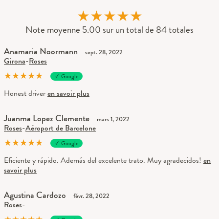
★
★
★
★
★
Note moyenne 5.00 sur un total de 84 totales
Anamaria Noormann
sept. 28, 2022
Girona
-
Roses
★
★
★
★
★
✓ Google
Honest driver
en savoir plus
Juanma Lopez Clemente
mars 1, 2022
Roses
-
Aéroport de Barcelone
★
★
★
★
★
✓ Google
Eficiente y rápido. Además del excelente trato. Muy agradecidos!
en
savoir plus
Agustina Cardozo
févr. 28, 2022
Roses
-