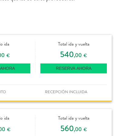
lo ida
Total ida y vuelta
540
00
,00
€
€
 AHORA
RESERVA AHORA
ITO
RECEPCIÓN INCLUIDA
lo ida
Total ida y vuelta
560
00
,00
€
€