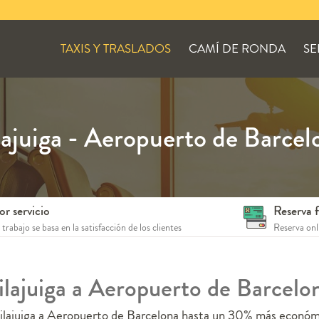
TAXIS Y TRASLADOS
CAMÍ DE RONDA
SE
lajuiga - Aeropuerto de Barcel
or servicio
Reserva f
trabajo se basa en la satisfacción de los clientes
Reserva onli
Vilajuiga a Aeropuerto de Barcel
Vilajuiga a Aeropuerto de Barcelona hasta un 30% más económi