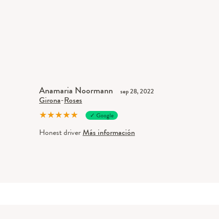
Anamaria Noormann
sep 28, 2022
Girona
-
Roses
★
★
★
★
★
✓ Google
Honest driver
Más información