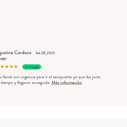
ustina Cardozo
feb 28, 2022
ses
-
★
★
★
★
✓ Google
s llamé con urgencia para ir al aeropuerto ya que iba justo
 tiempo y llegaron enseguida.
Más información