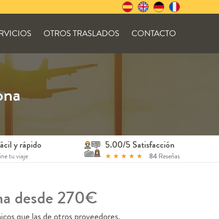
RVICIOS
OTROS TRASLADOS
CONTACTO
ona
ácil y rápido
5.00/5 Satisfacción
ne tu viaje
★
★
★
★
★
84
Reseñas
ona desde 270€
cos que las de otros proveedores.