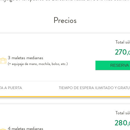
Precios
Total só
270
,
3 maletas medianas
(+ equipaje de mano, mochila, bolso, etc.)
RESERVA
TA A PUERTA
TIEMPO DE ESPERA ILIMITADO Y GRATU
Total só
280
,
4 maletas medianas