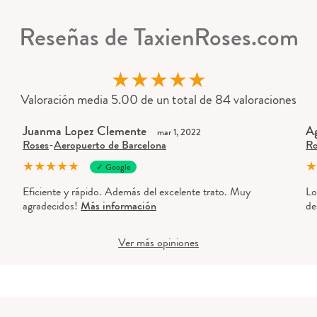
Reseñas de TaxienRoses.com
★
★
★
★
★
Valoración media 5.00 de un total de 84 valoraciones
Juanma Lopez Clemente
Ag
mar 1, 2022
Roses
-
Aeropuerto de Barcelona
Ro
★
★
★
★
★
★
✓ Google
Eficiente y rápido. Además del excelente trato. Muy
Lo
agradecidos!
Más información
de
Ver más opiniones