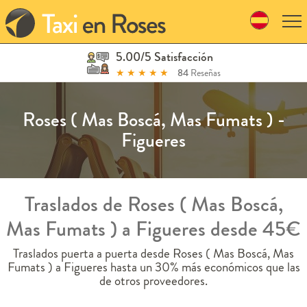
Skip
to
navigation
Skip
5.00/5 Satisfacción
to
★
★
★
★
★
84
Reseñas
content
Roses ( Mas Boscá, Mas Fumats ) -
Figueres
Traslados de Roses ( Mas Boscá,
Mas Fumats ) a Figueres desde 45€
Traslados puerta a puerta desde Roses ( Mas Boscá, Mas
Fumats ) a Figueres hasta un 30% más económicos que las
de otros proveedores.