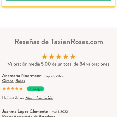
Reseñas de TaxienRoses.com
★
★
★
★
★
Valoración media 5.00 de un total de 84 valoraciones
Anamaria Noormann
sep 28, 2022
Girona
-
Roses
★
★
★
★
★
✓ Google
Honest driver
Más información
Juanma Lopez Clemente
mar 1, 2022
Roses
-
Aeropuerto de Barcelona