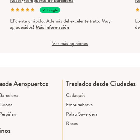
Roses
-
Aeropuerto de Barcelona
Ro
★
★
★
★
★
★
✓ Google
Eficiente y rápido. Además del excelente trato. Muy
Lo
agradecidos!
Más información
de
Ver más opiniones
desde Aeropuertos
Traslados desde Ciudades
Barcelona
Cadaqués
Girona
Empuriabrava
Perpiñan
Palau Saverdera
Roses
inos