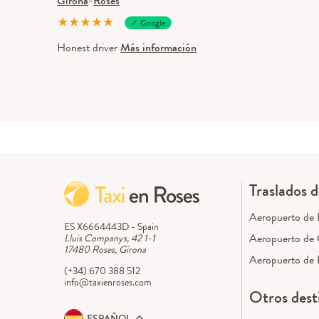
Girona
-
Roses
★
★
★
★
★
✓ Google
Honest driver
Más información
Traslados 
Aeropuerto de 
ES X6664443D - Spain
Aeropuerto de 
Lluis Companys, 42 1-1
17480 Roses, Girona
Aeropuerto de 
(+34) 670 388 512
info@taxienroses.com
Otros dest
ESPAÑOL