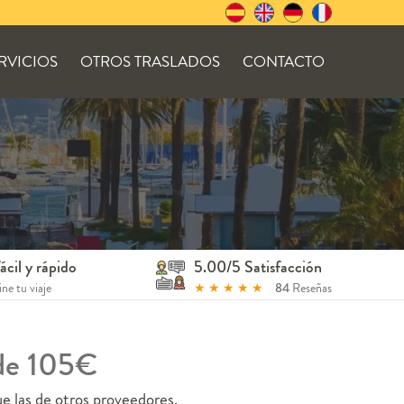
RVICIOS
OTROS TRASLADOS
CONTACTO
ácil y rápido
5.00/5 Satisfacción
ne tu viaje
★
★
★
★
★
84
Reseñas
sde 105€
 las de otros proveedores.