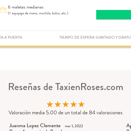
6 maletas medianas
(+ equipaje de mano, mochila, bolso, etc.)
TA A PUERTA
TIEMPO DE ESPERA ILIMITADO Y GRATU
Reseñas de TaxienRoses.com
★
★
★
★
★
Valoración media 5.00 de un total de 84 valoraciones
Juanma Lopez Clemente
Ag
mar 1, 2022