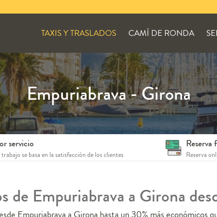
TAXIS Y TRASLADOS
CAMÍ DE RONDA
SE
Empuriabrava - Girona
or servicio
Reserva f
trabajo se basa en la satisfacción de los clientes
Reserva onli
os de Empuriabrava a Girona de
 desde Empuriabrava a Girona hasta un 30% más económicos que