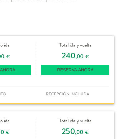
lo ida
Total ida y vuelta
240
00
,00
€
€
 AHORA
RESERVA AHORA
ITO
RECEPCIÓN INCLUIDA
lo ida
Total ida y vuelta
250
00
,00
€
€