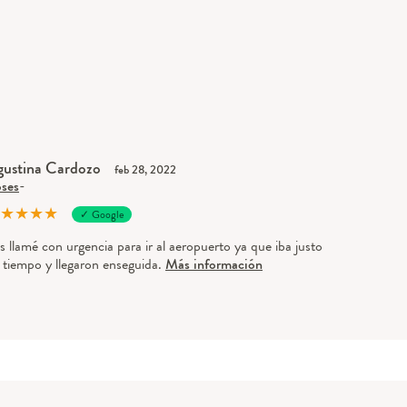
ustina Cardozo
feb 28, 2022
ses
-
★
★
★
★
✓ Google
s llamé con urgencia para ir al aeropuerto ya que iba justo
 tiempo y llegaron enseguida.
Más información