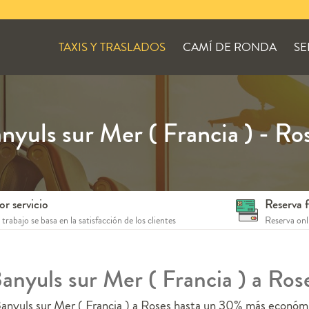
TAXIS Y TRASLADOS
CAMÍ DE RONDA
SE
nyuls sur Mer ( Francia ) - Ro
or servicio
Reserva f
trabajo se basa en la satisfacción de los clientes
Reserva onli
Banyuls sur Mer ( Francia ) a Ro
Banyuls sur Mer ( Francia ) a Roses hasta un 30% más económi