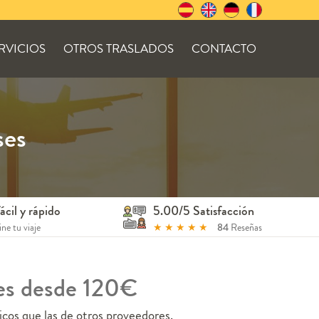
RVICIOS
OTROS TRASLADOS
CONTACTO
ses
ácil y rápido
5.00/5 Satisfacción
ne tu viaje
★
★
★
★
★
84
Reseñas
ses desde 120€
cos que las de otros proveedores.