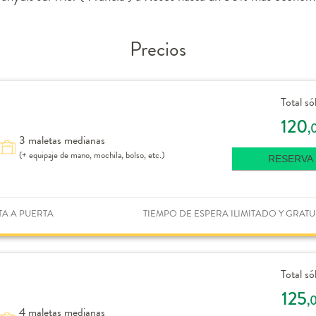
Precios
Total só
120
,
3 maletas medianas
(+ equipaje de mano, mochila, bolso, etc.)
RESERVA
TA A PUERTA
TIEMPO DE ESPERA ILIMITADO Y GRATU
Total só
125
,
4 maletas medianas