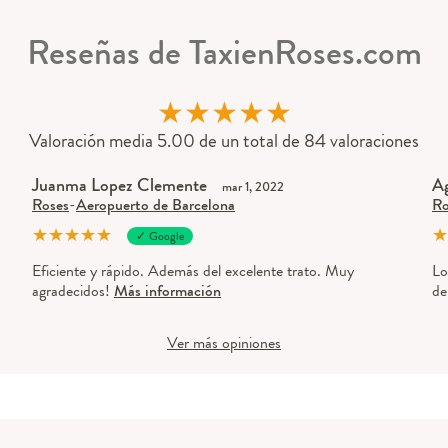
Reseñas de TaxienRoses.com
★
★
★
★
★
Valoración media 5.00 de un total de 84 valoraciones
Juanma Lopez Clemente
Ag
mar 1, 2022
Roses
-
Aeropuerto de Barcelona
Ro
★
★
★
★
★
★
✓ Google
Eficiente y rápido. Además del excelente trato. Muy
Lo
agradecidos!
Más información
de
Ver más opiniones