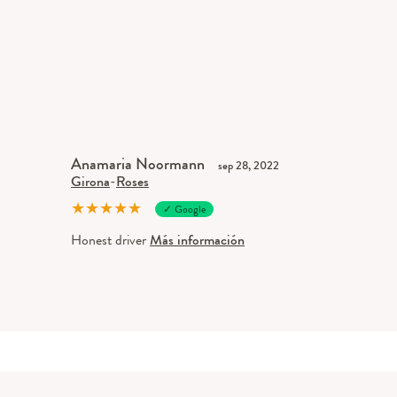
Anamaria Noormann
sep 28, 2022
Girona
-
Roses
★
★
★
★
★
✓ Google
Honest driver
Más información