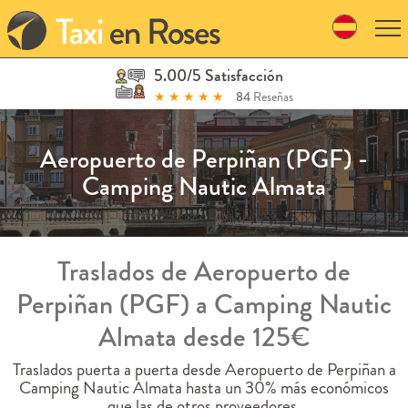
Skip
to
navigation
Skip
5.00/5 Satisfacción
to
★
★
★
★
★
84
Reseñas
content
Aeropuerto de Perpiñan (PGF) -
Camping Nautic Almata
Traslados de Aeropuerto de
Perpiñan (PGF) a Camping Nautic
Almata desde 125€
Traslados puerta a puerta desde Aeropuerto de Perpiñan a
Camping Nautic Almata hasta un 30% más económicos
que las de otros proveedores.