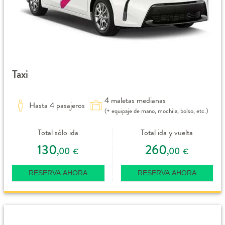
Taxi
4 maletas medianas
Hasta 4 pasajeros
(+ equipaje de mano, mochila, bolso, etc.)
Total sólo ida
Total ida y vuelta
130
260
,00
,00
€
€
RESERVA AHORA
RESERVA AHORA