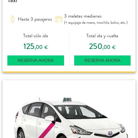
3 maletas medianas
Hasta 3 pasajeros
(+ equipaje de mano, mochila, bolso, etc.)
Total sólo ida
Total ida y vuelta
125
250
,00
,00
€
€
RESERVA AHORA
RESERVA AHORA