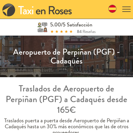
Skip
to
navigation
Skip
5.00/5 Satisfacción
to
★
★
★
★
★
84
Reseñas
content
Aeropuerto de Perpiñan (PGF) -
Cadaqués
Traslados de Aeropuerto de
Perpiñan (PGF) a Cadaqués desde
165€
Traslados puerta a puerta desde Aeropuerto de Perpiñan a
Cadaqués hasta un 30% más económicos que las de otros
proveedores.