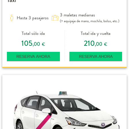
3 maletas medianas
Hasta 3 pasajeros
(+ equipaje de mano, mochila, bolso, etc.)
Total sólo ida
Total ida y vuelta
105
210
,00
,00
€
€
RESERVA AHORA
RESERVA AHORA