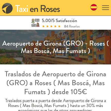
Skip
to
navigation
Skip
5.00/5 Satisfacción
to
★
★
★
★
★
84
Reseñas
content
Aeropuerto de Girona (GRO) - Roses (
Mas Boscá, Mas Fumats )
Traslados de Aeropuerto de Girona
(GRO) a Roses ( Mas Boscá, Mas
Fumats ) desde 105€
Traslados puerta a puerta desde Aeropuerto de Girona a
Roses ( Mas Boscá, Mas Fumats ) hasta un 30% más
económicos que las de otros proveedores.