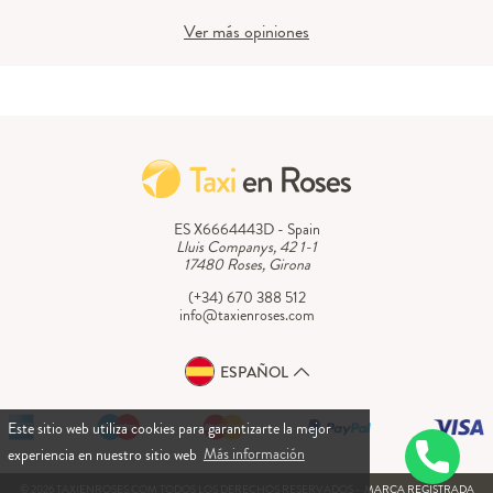
Ver más opiniones
ES X6664443D - Spain
Lluis Companys, 42 1-1
17480 Roses, Girona
(+34) 670 388 512
info@taxienroses.com
ESPAÑOL
Este sitio web utiliza cookies para garantizarte la mejor
experiencia en nuestro sitio web
Más información
© 2026 TAXIENROSES.COM TODOS LOS DERECHOS RESERVADOS - MARCA REGISTRADA