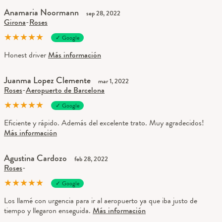
Anamaria Noormann
sep 28, 2022
Girona
-
Roses
★
★
★
★
★
✓ Google
Honest driver
Más información
Juanma Lopez Clemente
mar 1, 2022
Roses
-
Aeropuerto de Barcelona
★
★
★
★
★
✓ Google
Eficiente y rápido. Además del excelente trato. Muy agradecidos!
Más información
Agustina Cardozo
feb 28, 2022
Roses
-
★
★
★
★
★
✓ Google
Los llamé con urgencia para ir al aeropuerto ya que iba justo de
tiempo y llegaron enseguida.
Más información