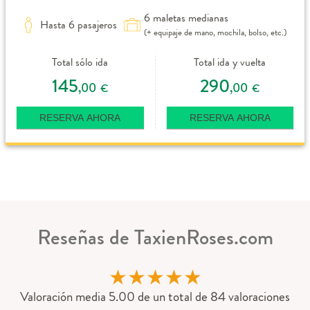
6 maletas medianas
Hasta 6 pasajeros
(+ equipaje de mano, mochila, bolso, etc.)
Total sólo ida
Total ida y vuelta
145
290
,00
,00
€
€
RESERVA AHORA
RESERVA AHORA
Reseñas de TaxienRoses.com
★
★
★
★
★
Valoración media 5.00 de un total de 84 valoraciones