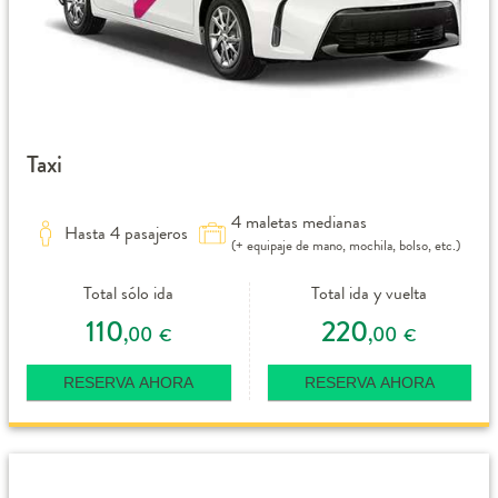
Taxi
4 maletas medianas
Hasta 4 pasajeros
(+ equipaje de mano, mochila, bolso, etc.)
Total sólo ida
Total ida y vuelta
110
220
,00
,00
€
€
RESERVA AHORA
RESERVA AHORA