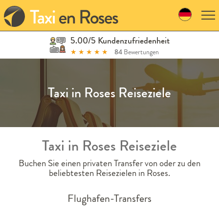
Skip
to
navigation
Skip
5.00/5 Kundenzufriedenheit
to
★
★
★
★
★
84
Bewertungen
content
Taxi in Roses Reiseziele
Taxi in Roses Reiseziele
Buchen Sie einen privaten Transfer von oder zu den
beliebtesten Reisezielen in Roses.
Flughafen-Transfers