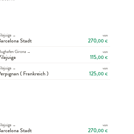
ilajuiga
von
→
270
arcelona Stadt
,00
€
lughafen Girona
von
→
115
ilajuiga
,00
€
ilajuiga
von
→
125
erpignan ( Frankreich )
,00
€
ilajuiga
von
→
270
arcelona Stadt
,00
€