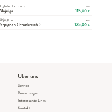
lughafen Girona
von
→
115
ilajuiga
,00
€
ilajuiga
von
→
125
erpignan ( Frankreich )
,00
€
Über uns
Service
Bewertungen
Interessante Links
Kontakt