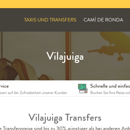
TAXIS UND TRANSFERS
CAMÍ DE RONDA
Vilajuiga
rvice
Schnelle und einf
siert auf der Zufriedenheit unserer Kunden
Buchen Sie Ihre Reise on
Vilajuiga Transfers
 Transferpreise sind bis zu 30% günstiger als bei anderen Anb