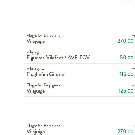
Flughafen Barcelona
v
→
270
Vilajuiga
,00
Vilajuiga
v
→
50
Figueres-Vilafant / AVE-TGV
,00
Vilajuiga
v
→
115
Flughafen Girona
,00
Flughafen Perpignan
v
→
125
Vilajuiga
,00
Flughafen Barcelona
v
→
270
Vilajuiga
,00