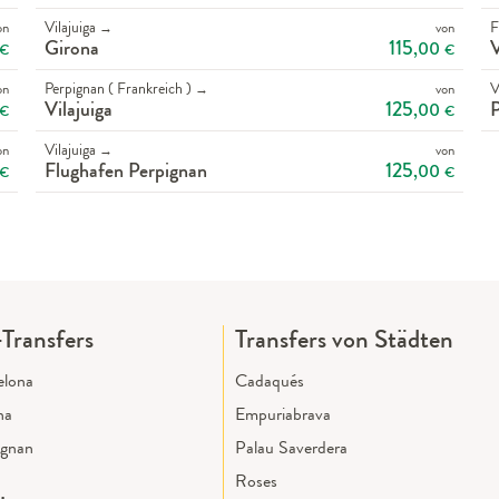
Vilajuiga
F
on
von
→
115
Girona
V
,00
€
€
Perpignan ( Frankreich )
V
on
von
→
125
Vilajuiga
P
,00
€
€
Vilajuiga
on
von
→
125
Flughafen Perpignan
,00
€
€
Transfers
Transfers von Städten
elona
Cadaqués
na
Empuriabrava
ignan
Palau Saverdera
Roses