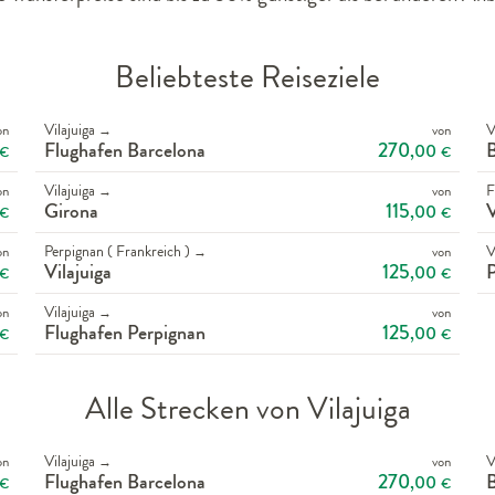
Beliebteste Reiseziele
Vilajuiga
V
on
von
→
270
Flughafen Barcelona
B
,00
€
€
Vilajuiga
F
on
von
→
115
Girona
V
,00
€
€
Perpignan ( Frankreich )
V
on
von
→
125
Vilajuiga
P
,00
€
€
Vilajuiga
on
von
→
125
Flughafen Perpignan
,00
€
€
Alle Strecken von Vilajuiga
Vilajuiga
V
on
von
→
270
Flughafen Barcelona
B
,00
€
€