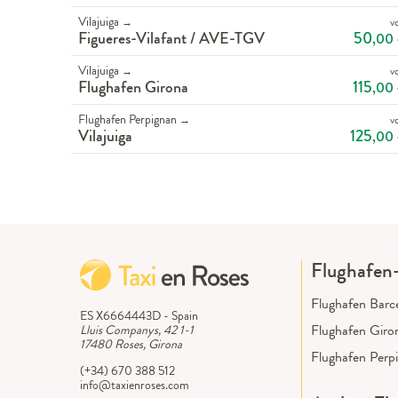
Vilajuiga
v
→
50
Figueres-Vilafant / AVE-TGV
,00
Vilajuiga
v
→
115
Flughafen Girona
,00
Flughafen Perpignan
v
→
125
Vilajuiga
,00
Flughafen-
Flughafen Barc
ES X6664443D - Spain
Flughafen Giro
Lluis Companys, 42 1-1
17480 Roses, Girona
Flughafen Perp
(+34) 670 388 512
info@taxienroses.com