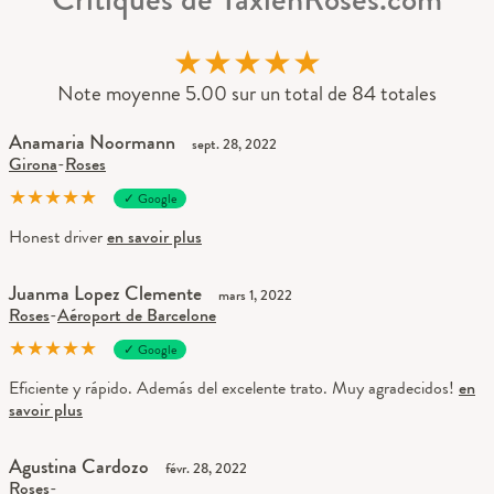
★
★
★
★
★
Note moyenne 5.00 sur un total de 84 totales
Anamaria Noormann
sept. 28, 2022
Girona
-
Roses
★
★
★
★
★
✓ Google
Honest driver
en savoir plus
Juanma Lopez Clemente
mars 1, 2022
Roses
-
Aéroport de Barcelone
★
★
★
★
★
✓ Google
Eficiente y rápido. Además del excelente trato. Muy agradecidos!
en
savoir plus
Agustina Cardozo
févr. 28, 2022
Roses
-