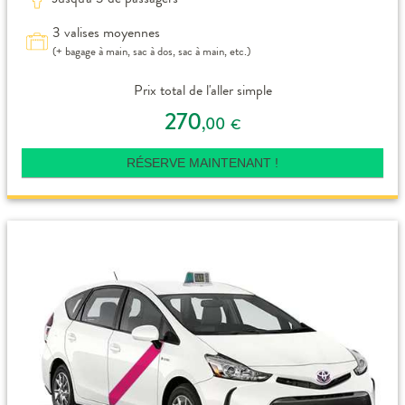
3 valises moyennes
(+ bagage à main, sac à dos, sac à main, etc.)
Prix total de l'aller simple
270
,00
€
RÉSERVE MAINTENANT !