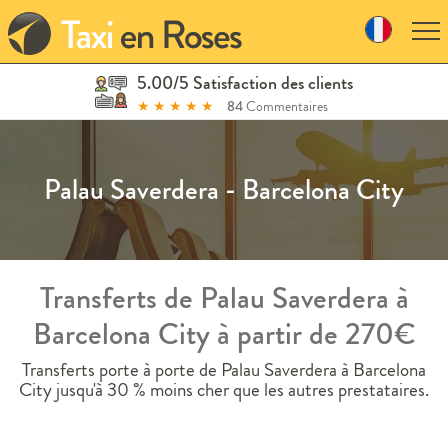
Skip
to
navigation
Skip
5.00/5 Satisfaction des clients
to
★
★
★
★
★
84
Commentaires
content
Palau Saverdera - Barcelona City
Transferts de Palau Saverdera à
Barcelona City à partir de 270€
Transferts porte à porte de Palau Saverdera à Barcelona
City jusqu'à 30 % moins cher que les autres prestataires.