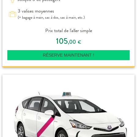
3 valises moyennes
(+ bagage à main, sac à dos, sac à main, etc.)
Prix total de l'aller simple
105
,00
€
RÉSERVE MAINTENANT !