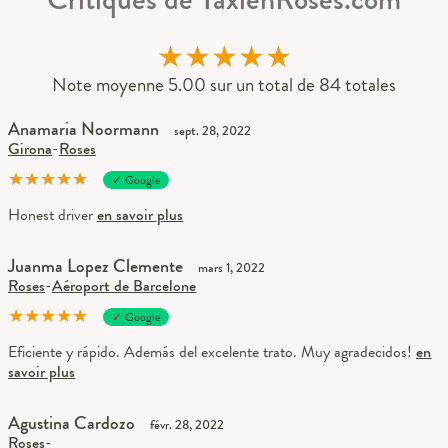
★
★
★
★
★
Note moyenne 5.00 sur un total de 84 totales
Anamaria Noormann
sept. 28, 2022
Girona
-
Roses
★
★
★
★
★
✓ Google
Honest driver
en savoir plus
Juanma Lopez Clemente
mars 1, 2022
Roses
-
Aéroport de Barcelone
★
★
★
★
★
✓ Google
Eficiente y rápido. Además del excelente trato. Muy agradecidos!
en
savoir plus
Agustina Cardozo
févr. 28, 2022
Roses
-