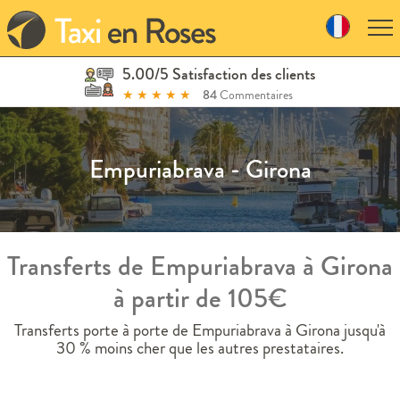
Skip
to
navigation
Skip
5.00/5 Satisfaction des clients
to
★
★
★
★
★
84
Commentaires
content
Empuriabrava - Girona
Transferts de Empuriabrava à Girona
à partir de 105€
Transferts porte à porte de Empuriabrava à Girona jusqu'à
30 % moins cher que les autres prestataires.