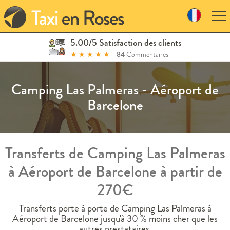
Skip
to
navigation
Skip
5.00/5 Satisfaction des clients
to
★
★
★
★
★
84
Commentaires
content
Camping Las Palmeras - Aéroport de
Barcelone
Transferts de Camping Las Palmeras
à Aéroport de Barcelone à partir de
270€
Transferts porte à porte de Camping Las Palmeras à
Aéroport de Barcelone jusqu'à 30 % moins cher que les
autres prestataires.