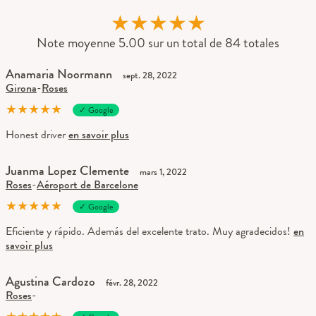
★
★
★
★
★
Note moyenne 5.00 sur un total de 84 totales
Anamaria Noormann
sept. 28, 2022
Girona
-
Roses
★
★
★
★
★
✓ Google
Honest driver
en savoir plus
Juanma Lopez Clemente
mars 1, 2022
Roses
-
Aéroport de Barcelone
★
★
★
★
★
✓ Google
Eficiente y rápido. Además del excelente trato. Muy agradecidos!
en
savoir plus
Agustina Cardozo
févr. 28, 2022
Roses
-