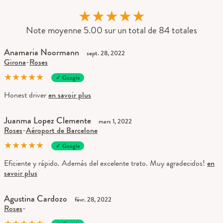
★
★
★
★
★
Note moyenne 5.00 sur un total de 84 totales
Anamaria Noormann
sept. 28, 2022
Girona
-
Roses
★
★
★
★
★
✓ Google
Honest driver
en savoir plus
Juanma Lopez Clemente
mars 1, 2022
Roses
-
Aéroport de Barcelone
★
★
★
★
★
✓ Google
Eficiente y rápido. Además del excelente trato. Muy agradecidos!
en
savoir plus
Agustina Cardozo
févr. 28, 2022
Roses
-