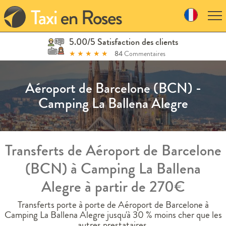
Skip
to
navigation
Skip
5.00/5 Satisfaction des clients
to
★
★
★
★
★
84
Commentaires
content
Aéroport de Barcelone (BCN) -
Camping La Ballena Alegre
Transferts de Aéroport de Barcelone
(BCN) à Camping La Ballena
Alegre à partir de 270€
Transferts porte à porte de Aéroport de Barcelone à
Camping La Ballena Alegre jusqu'à 30 % moins cher que les
autres prestataires.