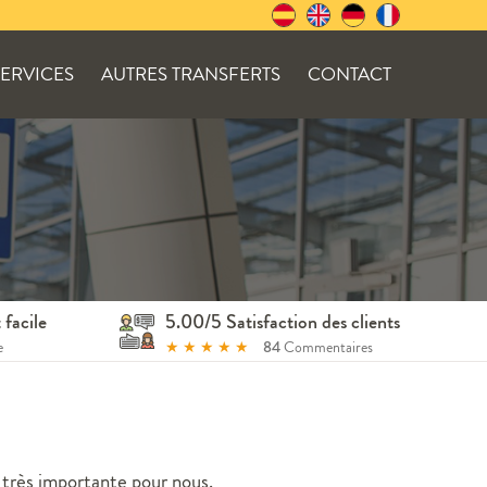
SERVICES
AUTRES TRANSFERTS
CONTACT
 facile
5.00/5 Satisfaction des clients
e
★
★
★
★
★
84
Commentaires
t très importante pour nous.