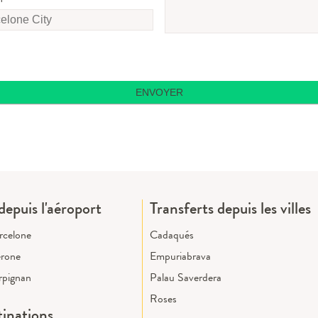
ENVOYER
depuis l'aéroport
Transferts depuis les villes
rcelone
Cadaqués
érone
Empuriabrava
rpignan
Palau Saverdera
Roses
tinations