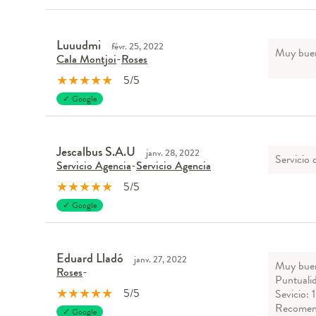
Luuudmi
févr. 25, 2022
Muy buen
Cala Montjoi
-
Roses
★
★
★
★
★
5/5
✓ Google
Jescalbus S.A.U
janv. 28, 2022
Servicio 
Servicio Agencia
-
Servicio Agencia
★
★
★
★
★
5/5
✓ Google
Eduard Lladó
janv. 27, 2022
Muy buen 
Roses
-
Puntuali
★
★
★
★
★
5/5
Sevicio:
Recomen
✓ Google