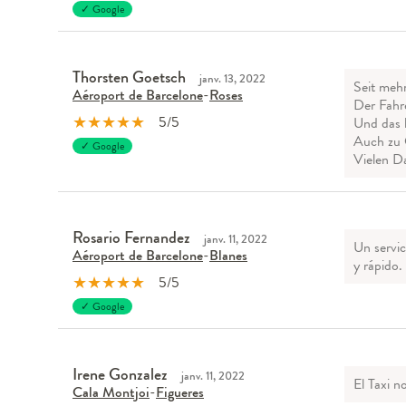
✓ Google
Thorsten Goetsch
janv. 13, 2022
Seit mehr
Aéroport de Barcelone
-
Roses
Der Fahre
★
★
★
★
★
5/5
Und das h
Auch zu C
✓ Google
Vielen Da
Rosario Fernandez
janv. 11, 2022
Un servic
Aéroport de Barcelone
-
Blanes
y rápido.
★
★
★
★
★
5/5
✓ Google
Irene Gonzalez
janv. 11, 2022
El Taxi n
Cala Montjoi
-
Figueres