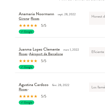
Anamaria Noormann
sept. 28, 2022
Honest d
Girona
-
Roses
★
★
★
★
★
5/5
✓ Google
Juanma Lopez Clemente
mars 1, 2022
Eficiente
Roses
-
Aéroport de Barcelone
★
★
★
★
★
5/5
✓ Google
Agustina Cardozo
févr. 28, 2022
Los llamé
Roses
-
★
★
★
★
★
5/5
✓ Google