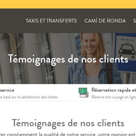
TAXIS ET TRANSFERTS
CAMÍ DE RONDA
Témoignages de nos clients
service
Réservation rapide et
t basé sur la satisfaction des clients
Réserve ton voyage en lign
Témoignages de nos clients
orer constamment la qualité de notre service, votre opinion es