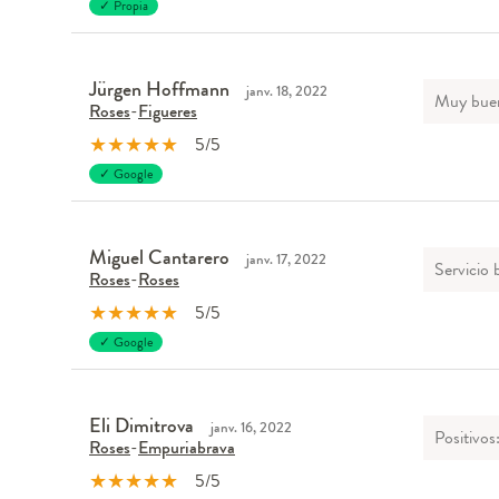
✓ Propia
Jürgen Hoffmann
janv. 18, 2022
Muy buen
Roses
-
Figueres
★
★
★
★
★
5/5
✓ Google
Miguel Cantarero
janv. 17, 2022
Servicio 
Roses
-
Roses
★
★
★
★
★
5/5
✓ Google
Eli Dimitrova
janv. 16, 2022
Positivos
Roses
-
Empuriabrava
★
★
★
★
★
5/5