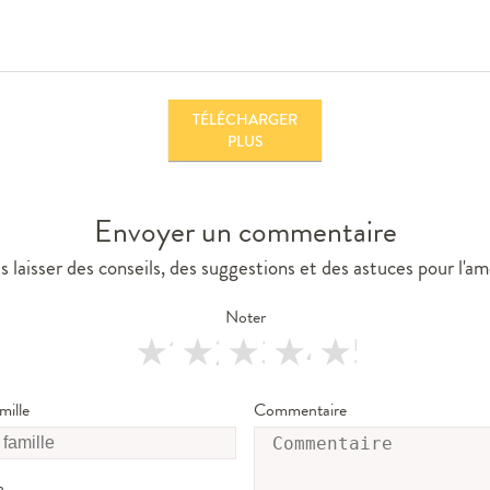
TÉLÉCHARGER
PLUS
Envoyer un commentaire
 laisser des conseils, des suggestions et des astuces pour l'am
Noter
1 star
2 stars
3 stars
4 stars
5 stars
ille
Commentaire
n