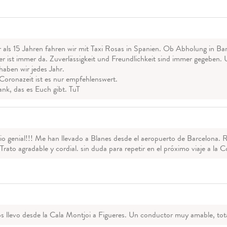
 als 15 Jahren fahren wir mit Taxi Rosas in Spanien. Ob Abholung in Ba
r ist immer da. Zuverlässigkeit und Freundlichkeit sind immer gegeben. 
aben wir jedes Jahr.
oronazeit ist es nur empfehlenswert.
nk, das es Euch gibt. TuT
io genial!!! Me han llevado a Blanes desde el aeropuerto de Barcelona. R
 Trato agradable y cordial. sin duda para repetir en el próximo viaje a la 
os llevo desde la Cala Montjoi a Figueres. Un conductor muy amable, t