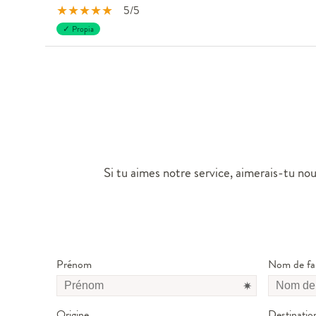
★
★
★
★
★
5/5
✓ Propia
Si tu aimes notre service, aimerais-tu nous
Prénom
Nom de fam
Origine
Destinatio