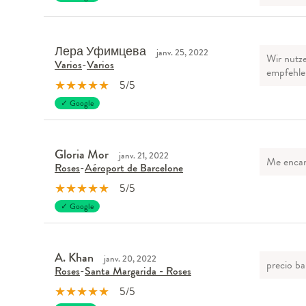
Лера Уфимцева
janv. 25, 2022
Wir nutze
Varios
-
Varios
empfehle
★
★
★
★
★
5/5
✓ Google
Gloria Mor
janv. 21, 2022
Me encant
Roses
-
Aéroport de Barcelone
★
★
★
★
★
5/5
✓ Google
A. Khan
janv. 20, 2022
precio ba
Roses
-
Santa Margarida - Roses
★
★
★
★
★
5/5