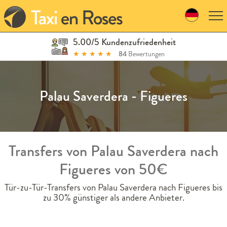
Skip
to
navigation
Skip
5.00/5 Kundenzufriedenheit
to
★
★
★
★
★
84
Bewertungen
content
Palau Saverdera - Figueres
Transfers von Palau Saverdera nach
Figueres von 50€
Tür-zu-Tür-Transfers von Palau Saverdera nach Figueres bis
zu 30% günstiger als andere Anbieter.