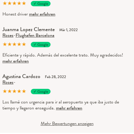
★
★
★
★
★
✓ Google
Honest driver
mehr erfahren
Juanma Lopez Clemente
Mär 1, 2022
Roses
-
Flughafen Barcelona
★
★
★
★
★
✓ Google
Eficiente y rápido. Además del excelente trato. Muy agradecidos!
mehr erfahren
Agustina Cardozo
Feb 28, 2022
Roses
-
★
★
★
★
★
✓ Google
Los llamé con urgencia para ir al aeropuerto ya que iba justo de
tiempo y llegaron enseguida.
mehr erfahren
Mehr Bewertungen anzeigen