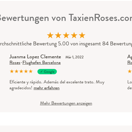
ewertungen von TaxienRoses.c
★
★
★
★
★
rchschnittliche Bewertung 5.00 von insgesamt 84 Bewertun
Juanma Lopez Clemente
Ag
Mär 1, 2022
Roses
-
Flughafen Barcelona
Ro
★
★
★
★
★
★
✓ Google
Eficiente y rápido. Además del excelente trato. Muy
Lo
agradecidos!
mehr erfahren
de
Mehr Bewertungen anzeigen