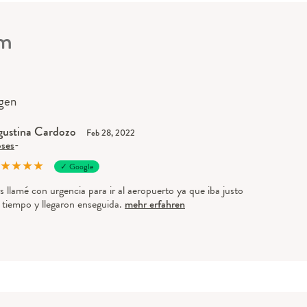
om
gen
ustina Cardozo
Feb 28, 2022
ses
-
★
★
★
★
✓ Google
s llamé con urgencia para ir al aeropuerto ya que iba justo
 tiempo y llegaron enseguida.
mehr erfahren