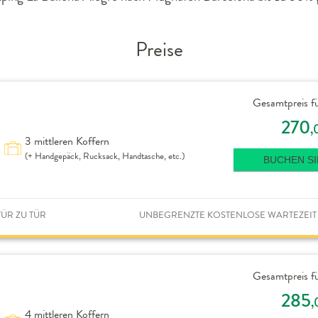
Preise
Gesamtpreis fü
270
,
3 mittleren Koffern
(+ Handgepäck, Rucksack, Handtasche, etc.)
BUCHEN SI
ÜR ZU TÜR
UNBEGRENZTE KOSTENLOSE WARTEZEIT
Gesamtpreis fü
285
,
4 mittleren Koffern