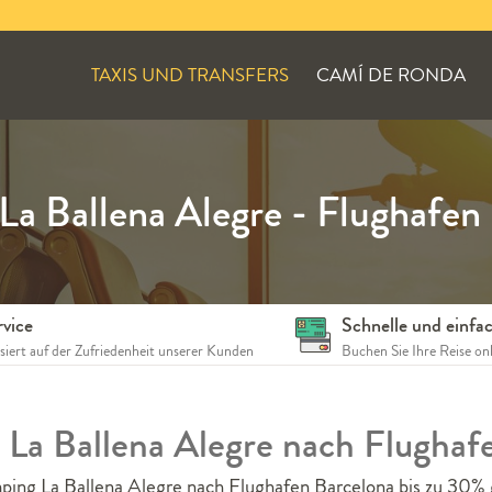
TAXIS UND TRANSFERS
CAMÍ DE RONDA
a Ballena Alegre - Flughafen
rvice
Schnelle und einf
siert auf der Zufriedenheit unserer Kunden
Buchen Sie Ihre Reise on
 La Ballena Alegre nach Flugha
ping La Ballena Alegre nach Flughafen Barcelona bis zu 30% g