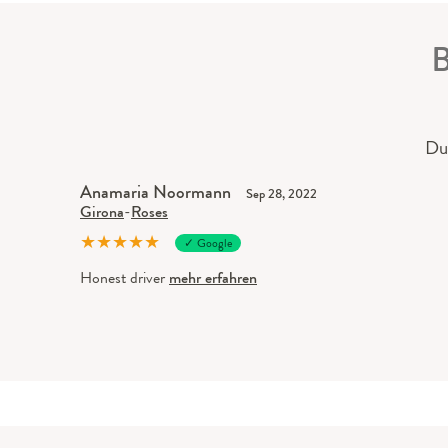
B
Du
Anamaria Noormann
Sep 28, 2022
Girona
-
Roses
★
★
★
★
★
✓ Google
Honest driver
mehr erfahren