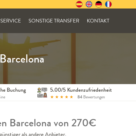
SERVICE
SONSTIGE TRANSFER
KONTAKT
 Barcelona
ache Buchung
5.00/5 Kundenzufriedenheit
line
★
★
★
★
★
84
Bewertungen
fen Barcelona von 270€
ünstiger als andere Anbieter.