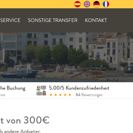
SERVICE
SONSTIGE TRANSFER
KONTAKT
ache Buchung
5.00/5 Kundenzufriedenheit
line
★
★
★
★
★
84
Bewertungen
adt von 300€
ls andere Anbieter.