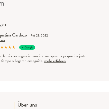
om
gen
ustina Cardozo
Feb 28, 2022
ses
-
★
★
★
★
✓ Google
s llamé con urgencia para ir al aeropuerto ya que iba justo
 tiempo y llegaron enseguida.
mehr erfahren
Über uns