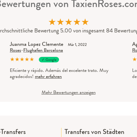
ewertungen von TaxienRoses.c
★
★
★
★
★
rchschnittliche Bewertung 5.00 von insgesamt 84 Bewertun
Juanma Lopez Clemente
Ag
Mär 1, 2022
Roses
-
Flughafen Barcelona
Ro
★
★
★
★
★
★
✓ Google
Eficiente y rápido. Además del excelente trato. Muy
Lo
agradecidos!
mehr erfahren
de
Mehr Bewertungen anzeigen
Transfers
Transfers von Städten