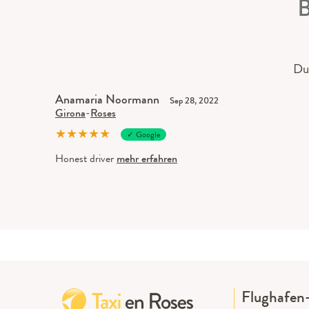
B
Du
Anamaria Noormann
Sep 28, 2022
Girona
-
Roses
★
★
★
★
★
✓ Google
Honest driver
mehr erfahren
Flughafen-