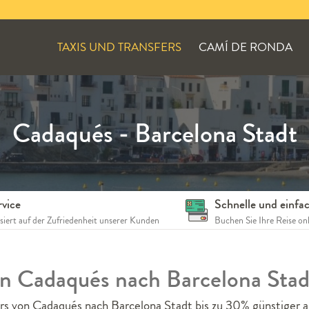
TAXIS UND TRANSFERS
CAMÍ DE RONDA
Cadaqués - Barcelona Stadt
rvice
Schnelle und einf
siert auf der Zufriedenheit unserer Kunden
Buchen Sie Ihre Reise on
on Cadaqués nach Barcelona St
rs von Cadaqués nach Barcelona Stadt bis zu 30% günstiger a