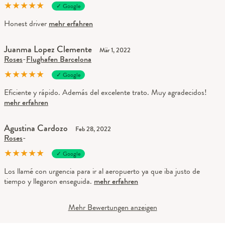
★
★
★
★
★
✓ Google
Honest driver
mehr erfahren
Juanma Lopez Clemente
Mär 1, 2022
Roses
-
Flughafen Barcelona
★
★
★
★
★
✓ Google
Eficiente y rápido. Además del excelente trato. Muy agradecidos!
mehr erfahren
Agustina Cardozo
Feb 28, 2022
Roses
-
★
★
★
★
★
✓ Google
Los llamé con urgencia para ir al aeropuerto ya que iba justo de
tiempo y llegaron enseguida.
mehr erfahren
Mehr Bewertungen anzeigen