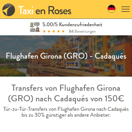
Skip
to
navigation
Skip
5.00/5 Kundenzufriedenheit
to
★
★
★
★
★
84
Bewertungen
content
Flughafen Girona (GRO) - Cadaqués
Transfers von Flughafen Girona
(GRO) nach Cadaqués von 150€
Tür-zu-Tür-Transfers von Flughafen Girona nach Cadaqués
bis zu 30% günstiger als andere Anbieter.